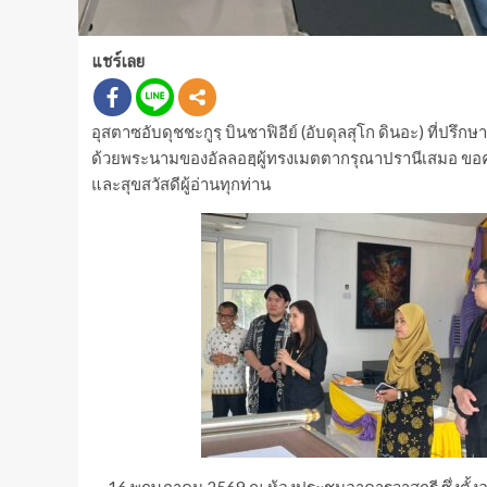
แชร์เลย
อุสตาซอับดุชชะกูรฺ บินชาฟิอีย์ (อับดุลสุโก ดินอะ) ที่ปร
ด้วยพระนามของอัลลอฮฺผู้ทรงเมตตากรุณาปรานีเสมอ ขอค
และสุขสวัสดีผู้อ่านทุกท่าน