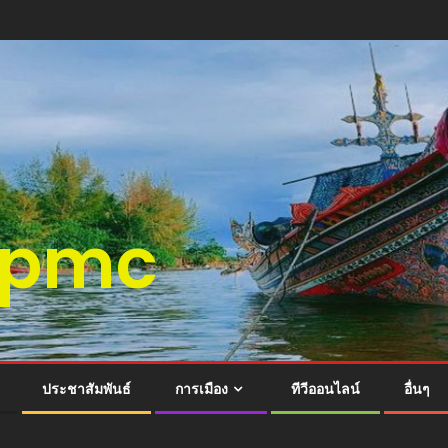
ติspmc
ประชาสัมพันธ์
การเมือง
ทีวีออนไลน์
อื่นๆ