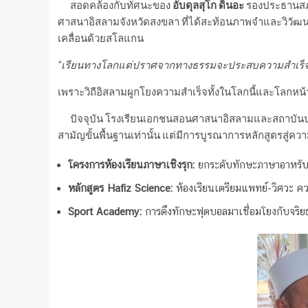
สอดคล้องกับทัศนะของ
อับดุลสุโก ดินอะ
รองประธานสภ
ศาสนาอิสลามจังหวัดสงขลา ที่ได้สะท้อนภาพจำและวิวัฒนา
เคลื่อนด้วยสโลแกน
“เรียนทางโลกแต่ปราศจากทางธรรมจะประสบความสำเร็จไ
เพราะวิถีอิสลามผูกโยงความสำเร็จทั้งในโลกนี้และโลกหน้
ปัจจุบัน โรงเรียนเอกชนสอนศาสนาอิสลามและสถาบันปอเน
สามัญขั้นพื้นฐานเท่านั้น แต่มีการบูรณาการหลักสูตรสู่คว
โครงการห้องเรียนภาษาเชิงรุก:
ยกระดับทักษะภาษาอาหรับ 
หลักสูตร Hafiz Science:
ห้องเรียนเตรียมแพทย์-วิศวะ ควบ
Sport Academy:
การดึงทักษะฟุตบอลมาเชื่อมโยงกับจริย