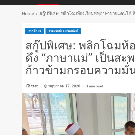
Home
สกู๊ปพิเศษ: พลิกโฉมห้องเรียนพหุภาษาชายแดนใต้ ดึง 
การศึกษา
รายงานพิเศษ/คอลัมน์
สกู๊ปพิเศษ: พลิกโฉมห
ดึง “ภาษาแม่” เป็นสะพา
ก้าวข้ามกรอบความมั่น
1 min read
test
พฤษภาคม 17, 2026