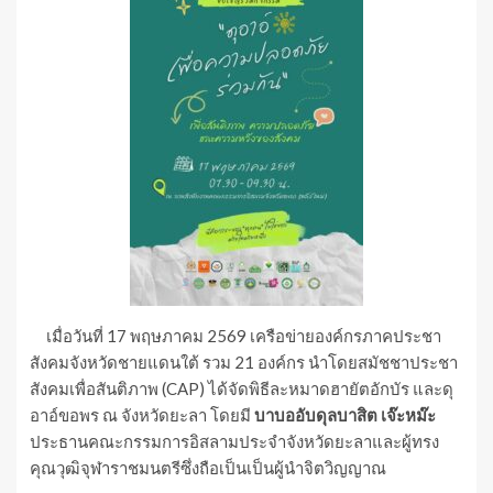
เมื่อวันที่ 17 พฤษภาคม 2569 เครือข่ายองค์กรภาคประชา
สังคมจังหวัดชายแดนใต้ รวม 21 องค์กร นำโดยสมัชชาประชา
สังคมเพื่อสันติภาพ (CAP) ได้จัดพิธีละหมาดฮายัตอักบัร และดุ
อาอ์ขอพร ณ จังหวัดยะลา โดยมี
บาบออับดุลบาสิต เจ๊ะหม๊ะ
ประธานคณะกรรมการอิสลามประจำจังหวัดยะลาและผู้ทรง
คุณวุฒิจุฬาราชมนตรีซึ่งถือเป็นเป็นผู้นำจิตวิญญาณ