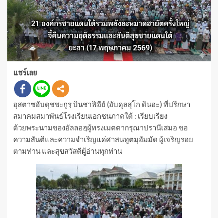
แชร์เลย
อุสตาซอับดุชชะกูรฺ บินชาฟิอีย์ (อับดุลสุโก ดินอะ) ที่ปรึกษา
สมาคมสมาพันธ์โรงเรียนเอกชนภาคใต้ : เรียบเรียง
ด้วยพระนามของอัลลอฮฺผู้ทรงเมตตากรุณาปรานีเสมอ ขอ
ความสันติและความจำเริญแด่ศาสนทูตมุฮัมมัด ผู้เจริญรอย
ตามท่าน และสุขสวัสดีผู้อ่านทุกท่าน