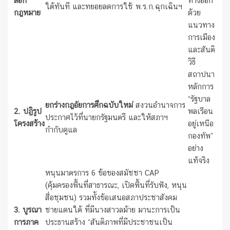
ล็อก
ทางออก
ใต้ทันที และทยอยลดการใช้ พ.ร.ก.ฉุกเฉินฯ
กฎหมาย
ด้วย
แนวทาง
การเมือง
และสันติ
วิธี
สถาปนา
หลักการ
“รัฐบาล
ยกร่างกฎอัยการศึกฉบับใหม่
สงวนอำนาจการ
2. ปฏิรูป
พลเรือน
ประกาศไว้ที่นายกรัฐมนตรี และให้สภาฯ
โครงสร้าง
อยู่เหนือ
กำกับดูแล
กองทัพ”
อย่าง
แท้จริง
หนุนมาตรการ 6 ข้อของสมัชชา CAP
(คุ้มครองพื้นที่สาธารณะ, เปิดพื้นที่รับฟัง, หนุน
สื่อชุมชน) รวมทั้งข้อเสนอสภาประชาสังคม
3. บูรณา
ชายแดนใต้ ที่มีนางสาวลม้าย มานะการเป็น
การภาค
ประธานสร้าง “สันติภาพที่มีประชาชนเป็น