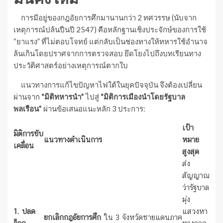
การมีอยู่ของกฎอัยการศึกมานานกว่า 2 ทศวรรษ (นับจาก
เหตุการณ์ปล้นปืนปี 2547) คือหลักฐานเชิงประจักษ์ของการใช้
“ยาแรง” ที่ไม่ตอบโจทย์ แต่กลับเป็นช่องทางให้ทหารใช้อำนาจ
ล้นเกินโดยปราศจากการตรวจสอบ ยึดโยงไปถึงบทเรียนทาง
ประวัติศาสตร์อย่างเหตุการณ์ตากใบ
แนวทางการแก้ไขปัญหาไฟใต้ในยุคปัจจุบัน จึงต้องเปลี่ยน
ผ่านจาก
“มิติทหารนำ”
ไปสู่
“มิติการเมืองนำโดยรัฐบาล
พลเรือน”
ผ่านข้อเสนอแนะหลัก 3 ประการ:
เป้า
มิติการขับ
แนวทางดำเนินการ
หมาย
เคลื่อน
สูงสุด
ส่ง
สัญญาณ
ว่ารัฐบาล
มุ่ง
1. ปลด
แสวงหา
ยกเลิกกฎอัยการศึก
ใน 3 จังหวัดชายแดนภาค