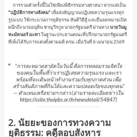
การรวมตัวครั้งนี้ไม่ใช่เพียงพิธีกรรมทางศาสนา หากแต่เป็น
“ปฏิบัติการทางสังคม”
เพื่อส่งสัญญาณปฏิเสธความรุนแรงทุก
รูปแบบ ใช้กระบวนการยุติธรรม สันติวิธีสู้ และยื่นจดหมายเปิด
ผนึกถึง นายอนุทิน ชาญวีรกูล นายกรัฐมนตรี ผ่านทาง
นายวันมู
หะมัดนอร์ มะทา
ในฐานะประธานคณะที่ปรึกษานายกรัฐมนตรี
ที่เพิ่งได้รับการแต่งตั้งตามมติ ครม. เมื่อวันที่ 6 เมษายน 2569
“การละหมาดฮายัตในวันนี้ คือการหลอมรวมจิตใจ
ของคนในพื้นที่ว่าเราปฏิเสธความรุนแรง และเรา
พร้อมที่จะเดินหน้าทำงานร่วมกับทุกภาคส่วน เพื่อ
สร้างสันติภาพที่กินได้และความปลอดภัยของทุกคน”
— ตัวแทนเครือข่ายฯ กล่าว (อ่านรายละเอียดข่าวใน
https://csite.thaipbs.or.th/newsdetail/54847
)
2. นัยยะของการทวงความ
ยุติธรรม: คดีลอบสังหาร