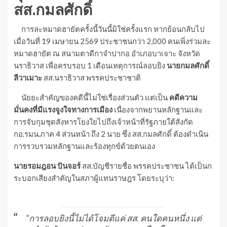
สส.กมลศักดิ์
การละหมาดฮายัตครั้งนี้วันนี้มิใช่ครั้งแรก หากย้อนกลับไป
เมื่อวันที่ 19 เมษายน 2569 ประชาชนกว่า 2,000 คนเพิ่งร่วมละ
หมาดฮายัต ณ สนามตาดีกาจำปากอ อำเภอบาเจาะ จังหวัด
นราธิวาส เพื่อครบรอบ 1 เดือนเหตุการณ์ลอบยิง
นายกมลศักดิ์
ลีวาเมาะ
สส.นราธิวาส พรรคประชาชาติ
นัยยะสำคัญของคดีนี้ไม่ใช่เรื่องส่วนตัว แต่เป็น
คดีความ
มั่นคงที่มีแรงจูงใจทางการเมือง
เนื่องจากพยานหลักฐานและ
การจับกุมชุดสังหารโยงใยไปถึงเจ้าหน้าที่รัฐภายใต้สังกัด
กอ.รมน.ภาค 4 ส่วนหน้า ถึง 2 นาย ซึ่ง สส.กมลศักดิ์ ต้องดำเนิน
การรวบรวมหลักฐานและร้องทุกข์ด้วยตนเอง
นายรอมฎอน ปันจอร์
สส.บัญชีรายชื่อ พรรคประชาชน ได้เป็นก
ระบอกเสียงสำคัญในสภาผู้แทนราษฎร โดยระบุว่า:
“การลอบยิงนี้ไม่ได้โจมตีแค่ สส. คนใดคนหนึ่ง แต่