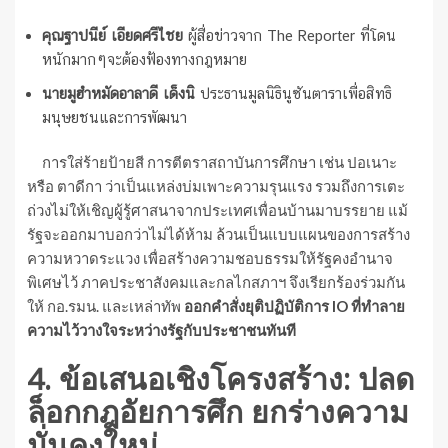
คุณฐาปนีย์ เอียดศรีไชย
ผู้สื่อข่าวจาก The Reporter ที่โดน
หนักมากๆจะต้องฟ้องทางกฎหมาย
นายมูฮำหมัดอาลาดี เด็งนิ
ประธานมูลนิธินูซันตาราเพื่อสิทธิ
มนุษยชนและการพัฒนา
การใส่ร้ายป้ายสี การตีตราสถาบันการศึกษา เช่น ปอเนาะ
หรือ ตาดีกา ว่าเป็นแหล่งบ่มเพาะความรุนแรง รวมถึงการเตะ
ถ่วงไม่ให้เชิญผู้รู้ศาสนาจากประเทศเพื่อนบ้านมาบรรยาย แม้
รัฐจะออกมาบอกว่าไม่ได้ห้าม ล้วนเป็นแบบแผนของการสร้าง
ความหวาดระแวง เพื่อสร้างความชอบธรรมให้รัฐคงอำนาจ
พิเศษไว้ ภาคประชาสังคมและกลไกสภาฯ จึงเรียกร้องร่วมกัน
ให้ กอ.รมน. และเหล่าทัพ
ออกคำสั่งยุติปฏิบัติการ IO ที่ทำลาย
ความไว้วางใจระหว่างรัฐกับประชาชนทันที
4. ข้อเสนอเชิงโครงสร้าง: ปลด
ล็อกกฎอัยการศึก ยกร่างความ
มั่นคงใหม่