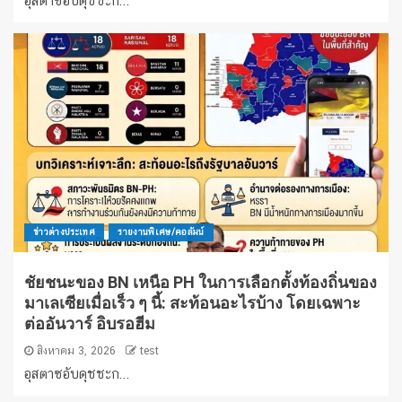
อุสตาซอับดุชชะก...
ข่าวต่างประเทศ
รายงานพิเศษ/คอลัมน์
ชัยชนะของ BN เหนือ PH ในการเลือกตั้งท้องถิ่นของ
มาเลเซียเมื่อเร็ว ๆ นี้: สะท้อนอะไรบ้าง โดยเฉพาะ
ต่ออันวาร์ อิบรอฮีม
สิงหาคม 3, 2026
test
อุสตาซอับดุชชะก...