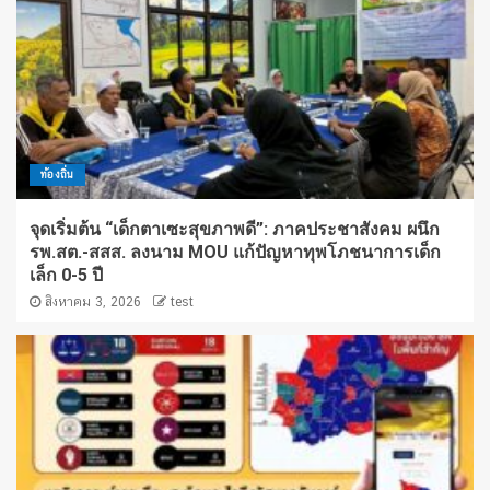
ท้องถิ่น
จุดเริ่มต้น “เด็กตาเซะสุขภาพดี”: ภาคประชาสังคม ผนึก
รพ.สต.-สสส. ลงนาม MOU แก้ปัญหาทุพโภชนาการเด็ก
เล็ก 0-5 ปี
สิงหาคม 3, 2026
test