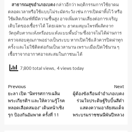
สาธารณสุขอำเภอเบตง
กล่าวอีกว่า พฤติกรรมการใช้ยาดม
ตลอดเวลาหรือใช้แบบไม่ระมัดระวัง เช่น การเปิดฝาทิ้งไว้ หรือ
ใช้ผลิตภัณฑ์ที่มีความชื้นสูง อาจเพิ่มความเสี่ยงต่อการเจริญ
เติบโตของเชื้อราได้ โดยเฉพาะ
ยาดมสมุนไพรที่ผลิตจาก
วัตถุดิบตากแห้งหรืออบแห้งแบบพื้นบ้าน
ซึ่งอาจไม่ได้ผ่านการ
ตรวจสอบคุณภาพอย่างเป็นระบบ หากเปิดใช้แล้วควรปิดฝาทุก
ครั้ง และไม่ใช้ติดต่อกันเป็นเวลานาน เพราะเมื่อเปิดใช้นาน ๆ
เชื้อราจากอากาศอาจสะสมในภาชนะได้
7,800 total views, 4 views today
Previous
Next
ยะลา เปิด “นิทรรศการเฉลิม
ผู้ต้องขังเรือนจำอำเภอเบตง
พระเกียรติฯ และให้ความรู้โรค
ร่วมใจประดิษฐ์ริบบิ้นสีดำ
หลอดเลือดสมอง” เดินหน้าเชิง
แสดงความอาลัยสมเด็จ
รุก ป้องกันอัมพาต ครั้งที่ 11
พระบรมราชชนนีพันปีหลวง