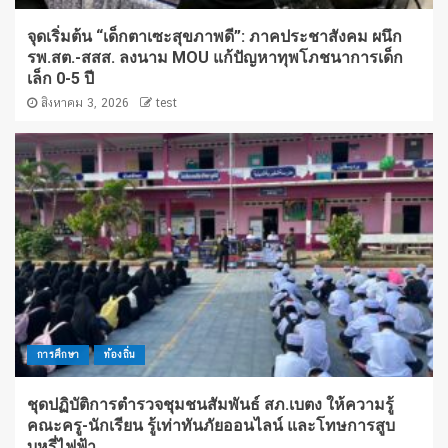
จุดเริ่มต้น “เด็กตาเซะสุขภาพดี”: ภาคประชาสังคม ผนึก
รพ.สต.-สสส. ลงนาม MOU แก้ปัญหาทุพโภชนาการเด็ก
เล็ก 0-5 ปี
สิงหาคม 3, 2026
test
การศึกษา
ท้องถิ่น
ชุดปฏิบัติการตำรวจชุมชนสัมพันธ์ สภ.เบตง ให้ความรู้
คณะครู-นักเรียน รู้เท่าทันภัยออนไลน์ และโทษการสูบ
บุหรี่ไฟฟ้า