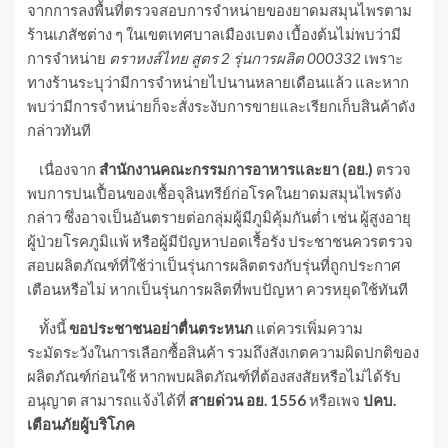
จากการลงพื้นที่ตรวจสอบการจำหน่ายของยาดมสมุนไพรตาม
ร้านเภสัชต่าง ๆ ในเขตเทศบาลเมืองเบตง เบื้องต้นไม่พบว่ามี
การจำหน่าย
ตราหงส์ไทย สูตร 2 รุ่นการผลิต 000332
เพราะ
ทางร้านระบุว่ามีการจำหน่ายไปนานหลายเดือนแล้ว และหาก
พบว่ามีการจำหน่ายก็จะสั่งระงับการขายและเรียกเก็บสินค้าดัง
กล่าวทันที
เนื่องจาก
สำนักงานคณะกรรมการอาหารและยา (อย.)
ตรวจ
พบการปนเปื้อนของเชื้อจุลินทรีย์ก่อโรคในยาดมสมุนไพรดัง
กล่าว ซึ่งอาจเป็นอันตรายต่อกลุ่มผู้มีภูมิคุ้มกันต่ำ เช่น ผู้สูงอายุ
ผู้ป่วยโรคภูมิแพ้ หรือผู้มีปัญหาปอดเรื้อรัง ประชาชนควรตรวจ
สอบผลิตภัณฑ์ที่ใช้ว่าเป็นรุ่นการผลิตตรงกับรุ่นที่ถูกประกาศ
เตือนหรือไม่ หากเป็นรุ่นการผลิตที่พบปัญหา ควรหยุดใช้ทันที
ทั้งนี้
ขอประชาชนอย่าตื่นตระหนก
แต่ควรเพิ่มความ
ระมัดระวังในการเลือกซื้อสินค้า รวมถึงสังเกตความผิดปกติของ
ผลิตภัณฑ์ก่อนใช้ หากพบผลิตภัณฑ์ที่ต้องสงสัยหรือไม่ได้รับ
อนุญาต สามารถแจ้งได้ที่
สายด่วน อย. 1556
หรือเพจ
ปคบ.
เตือนภัยผู้บริโภค