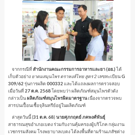
จากกรณีที่
สำนักงานคณะกรรมการอาหารและยา (อย.)
ได้
เก็บตัวอย่าง
ยาดมสมุนไพร ตราหงส์ไทย สูตร 2
เลขทะเบียน
G
309/62
รุ่นการผลิต
000332
และได้แถลงผลการตรวจสอบ
เมื่อวันที่
27 ต.ค. 2568
โดยพบว่า ผลิตภัณฑ์สมุนไพรตัวดัง
กล่าวเป็น
ผลิตภัณฑ์สมุนไพรผิดมาตรฐาน
เนื่องจากตรวจพบ
สารปนเปื้อนเชื้อจุลินทรีย์อยู่ในผลิตภัณฑ์
ล่าสุดวันนี้ (
31 ต.ค. 68
)
นายศุภกฤตย์ ภคพงศ์พันธุ์
สาธารณสุขอำเภอเบตง ร่วมกับงานคุ้มครองผู้บริโภค กลุ่มงาน
เวชกรรมสังคม โรงพยาบาลเบตง ได้ลงพื้นที่ตามร้านเภสัชต่าง