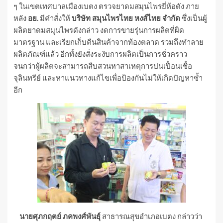
ๆ ในเขตเทศบาลเมืองเบตง ตรวจยาดมสมุนไพรยี่ห้อดัง ภาย
หลัง
อย.
มีคำสั่งให้
บริษัท สมุนไพรไทย หงส์ไทย จำกัด
ซึ่งเป็นผู้
ผลิตยาดมสมุนไพรดังกล่าว งดการขายรุ่นการผลิตที่ผิด
มาตรฐาน และเรียกเก็บคืนสินค้าจากท้องตลาด รวมถึงทำลาย
ผลิตภัณฑ์แล้ว อีกทั้งยังสั่งระงับการผลิตเป็นการชั่วคราว
จนกว่าผู้ผลิตจะสามารถสืบสวนหาสาเหตุการปนเปื้อนเชื้อ
จุลินทรีย์ และหาแนวทางแก้ไขเพื่อป้องกันไม่ให้เกิดปัญหาซ้ำ
อีก
นายศุภกฤตย์ ภคพงศ์พันธุ์
สาธารณสุขอำเภอเบตง กล่าวว่า