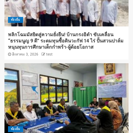
ท้องถิ่น
พลิกโฉมมัสยิดสู่ความยั่งยืน! บ้านกรงอิตำ ขับเคลื่อน
“ธรรมนูญ 9 ดี” ระดมทุนซื้อดินวะกัฟ 14 ไร่ ปั้นสวนปาล์ม
หนุนทุนการศึกษาเด็กกำพร้า-ผู้ด้อยโอกาส
สิงหาคม 3, 2026
test
ท้องถิ่น