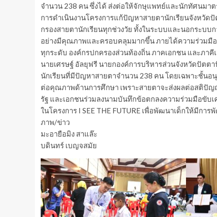
จำนวน 238 คน ซึ่งได้ ส่งต่อให้จักษุแพทย์และนักทัศนมาตร
การดำเนินงานโครงการแก้ปัญหาสายตานักเรียนจังหวัดป
กรองสายตานักเรียนทุกช่วงวัย ทั้งในระบบและนอกระบบการ
อย่างมีคุณภาพและครอบคลุมมากขึ้น ภายได้ความร่วมมื
ทุกระดับ องค์กรปกครองส่วนท้องถิ่น ภาคเอกชน และภาคีเค
นายเศรษฐ์ อัลยุฟรี นายกองค์การบริหารส่วนจังหวัดปัตตาน
นักเรียนที่มีปัญหาสายตาจำนวน 238 คน โดยเฉพาะชั้นอนุ
ต่อคุณภาพด้านการศึกษา เพราะสายตาจะส่งผลต่อสติปัญญา
รัฐ และเอกชนร่วมลงนามบันทึกข้อตกลงความร่วมมือขับเ
ในโครงการ I SEE THE FUTURE เพื่อพัฒนาเด็กให้มีการพั
ภาพ/ข่าว
มะอายือมิง สาแล๊ะ
บดินทร์ เบญจสมัย