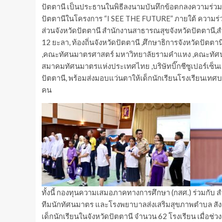
ปัตตานี เป็นประธานในพิธีลงนามบันทึกข้อตกลงความร่วม
ปัตตานีในโครงการ “I SEE THE FUTURE” ภายใต้ ความร
ส่วนจังหวัดปัตตานี สำนักงานสาธารณสุขจังหวัดปัตตานี,สำ
12 ยะลา, ท้องถิ่นจังหวัดปัตตานี ,ศึกษาธิการจังหวัดปั
,คณะทัศนมาตรศาสตร์ มหาวิทยาลัยรามคำแหง ,คณะทัศนมา
สมาคมทัศนมาตรแห่งประเทศไทย ,บริษัทบิ๊กชีซูเปอร์เซ็นเ
ปัตตานี, พร้อมส่งมอบแว่นตาให้เด็กนักเรียนโรงเรียนเทศบ
คน
ทั้งนี้ กองทุนความเสมอภาคทางการศึกษา (กสศ.) ร่วมกับ
ทีมนักทัศนมาตร และโรงพยาบาลส่งเสริมสุขภาพตำบล สังกั
เด็กนักเรียนในจังหวัดปัตตานี จำนวน 62 โรงเรียน เมื่อช