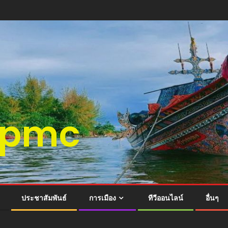
ติspmc
ประชาสัมพันธ์
การเมือง
ทีวีออนไลน์
อื่นๆ