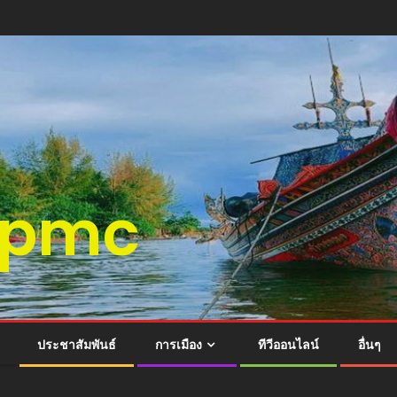
ติspmc
ประชาสัมพันธ์
การเมือง
ทีวีออนไลน์
อื่นๆ