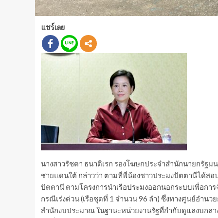
แชร์เลย
นางสาวรัชดา ธนาดิเรก รองโฆษกประจำสำนักนายกรัฐมนต
ชายแดนใต้ กล่าวว่า ตามที่พี่น้องชาวประมงปัตตานีได้สอบ
ปัตตานี ตามโครงการนำเรือประมงออกนอกระบบเพื่อการจัด
กรณีเร่งด่วน (เรือชุดที่ 1 จำนวน 96 ลำ) ซึ่งทางศูนย์อำ
สำนักงบประมาณ ในฐานะหน่วยงานรัฐที่กำกับดูแลงบกลาง 