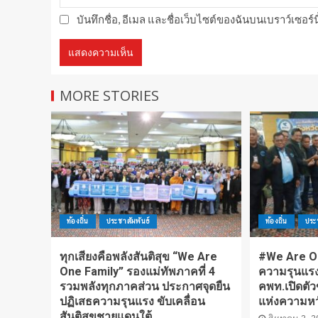
บันทึกชื่อ, อีเมล และชื่อเว็บไซต์ของฉันบนเบราว์เซอร
MORE STORIES
ท้องถิ่น
ประชาสัมพันธ์
ท้องถิ่น
ประ
ทุกเสียงคือพลังสันติสุข “We Are
#We Are On
One Family” รองแม่ทัพภาคที่ 4
ความรุนแรง 
รวมพลังทุกภาคส่วน ประกาศจุดยืน
คพท.เปิดตัว
ปฏิเสธความรุนแรง ขับเคลื่อน
แห่งความหว
สันติสุขชายแดนใต้