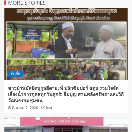
MORE STORIES
ท้องถิ่น
ชาวบ้านมัสยิดนูรุลฮีดายะห์ ปลักซิมปอร์ สตูล รวมใจจัด
เลี้ยงน้ำการกุศลทุกวันศุกร์: อิ่มบุญ สานพลังศรัทธาและวิถี
วัฒนธรรมชุมชน
สิงหาคม 7, 2026
test