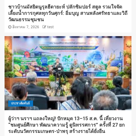
ชาวบ้านมัสยิดนูรุลฮีดายะห์ ปลักซิมปอร์ สตูล รวมใจจัด
เลี้ยงน้ำการกุศลทุกวันศุกร์: อิ่มบุญ สานพลังศรัทธาและวิถี
วัฒนธรรมชุมชน
สิงหาคม 7, 2026
test
ประชาสัมพันธ์
ผู้ว่าฯ นราฯ แถลงใหญ่! ปักหมุด 13–15 ส.ค. นี้ เที่ยวงาน
“ชมศูนย์ศึกษา พัฒนาความรู้ ดูนิทรรศการ” ครั้งที่ 27 ยก
ระดับนวัตกรรมเกษตร-ป่าพรุ สร้างรายได้ยั่งยืน