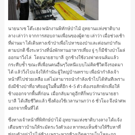
นายนาเซ โต๊ะเฮง พนักงานพิทักษ์ป่าไม้ อุทยานแห่งชาติบาง
ลาง เล่าว่า จากการสอบถามเพื่อนของผู้ตาย เล่าว่า เมื่อช่วงเช้า
ที่ผ่านมา ได้เดินทางเข้าป่าเพื่อไปหาของป่าและต่อนกป่ากัน
ตามปกติ ซึ่งระหว่างที่นั่งพักทานอาหารเที่ยง จู่ ๆ ก็มีช้างป่าโผล่
ออกมาวิ่งไล่ โดยนายฮาบาลี ถูกช้างใช้งวงฟาดจนล้มแล้ว
กระทืบซ้ำ ขณะที่เพื่อนคนอื่นๆวิ่งหนีแบบไม่คิดชีวิตจึงรอดมา
ได้ แล้ววิ่งไปแจ้งให้กำนัน ผู้ใหญ่บ้านทราบ เพื่อนำกำลังเจ้า
หน้าที่ไปช่วยเหลือ แต่ไม่สามารถนำกำลังเข้าไปได้ทันทีเพราะ
ยังมีช้างป่าที่อาศัยอยู่ในพื้นที่อีก 4-5 ตัว ต้องรอสักพักเพื่อให้
ช้างออกจากพื้นที่ก่อน เมื่อกลับมาดูอีกทีก็พบว่านายนายฮา
บาลี ได้เสียชีวิตแล้ว ซึ่งต้องใช้เวลานานกว่า 6 ชั่วโมง จึงนำศพ
ออกจากพื้นที่ได้
ซึ่งทางเจ้าหน้าที่พิทักษ์ป่าไม้ อุทยานแห่งชาติบางลาง ได้แจ้ง
เตือนชาวบ้านให้ระมัดระวังตัวเอง หากพบเห็นช้างให้รีบหาที่
ซ่อนตัวอย่าไปไล่ช้าง เพราะหากช้างเกิดความโมโหจะถูก