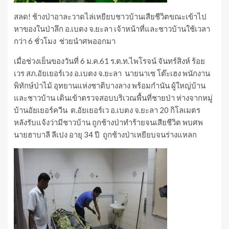
สลด! ช้างป่าอาละวาดไล่เหยียบชาวบ้านเสียชีวิตขณะเข้าไป
หาของในป่าลึก อ.เบตง จ.ยะลา เจ้าหน้าที่และชาวบ้านใช้เวลา
กว่า 6 ชั่วโมง ช่วยนำศพออกมา
เมื่อช่วงเย็นของวันที่ 6 ม.ค.61 ร.ต.ท.ไพโรจน์ จันทร์สิงห์ ร้อย
เวร สภ.อัยเยอร์เวง อ.เบตง จ.ยะลา นายนาเซ โต๊ะเฮง พนักงาน
พิทักษ์ป่าไม้ อุทยานแห่งชาติบางลาง พร้อมกำนัน ผู้ใหญ่บ้าน
และชาวบ้าน เดินเข้าตรวจสอบบริเวณพื้นที่ชายป่า ห่างจากหมู่
บ้านอัยเยอร์ควีน ต.อัยเยอร์เว อ.เบตง จ.ยะลา 20 กิโลเมตร
หลังรับแจ้งว่ามีชาวบ้าน ถูกช้างป่าทำร้ายจนเสียชีวิต พบศพ
นายฮาบาลี ลีเปง อายุ 34 ปี ถูกช้างป่าเหยียบจนร่างแหลก