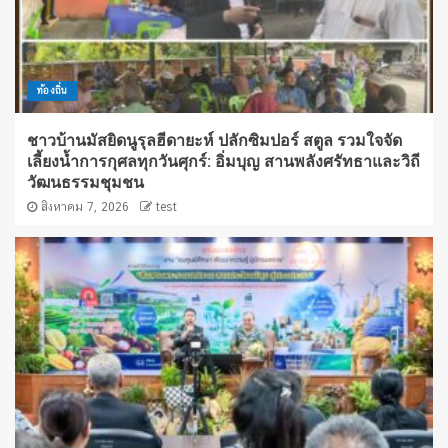
ท้องถิ่น
ชาวบ้านมัสยิดนูรุลฮีดายะห์ ปลักซิมปอร์ สตูล รวมใจจัด
เลี้ยงน้ำการกุศลทุกวันศุกร์: อิ่มบุญ สานพลังศรัทธาและวิถี
วัฒนธรรมชุมชน
สิงหาคม 7, 2026
test