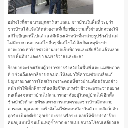
อย่างไรก็ตาม นายมุกตาร์ สาแลแม ชาวบ้านในพื้นที่ ระบุว่า
ชาวบ้านได้แจ้งให้หน่วยงานที่เกี่ยวข้อง รวมทั้งฝ่ายปกครองให้
แก้ไขปัญหานี้ไปแล้ว แต่มีเพียงเจ้าหน้าที่มาถ่ายรูปช้างไป แต่
ไม่มีกระบวนการแก้ไขอื่นๆ ที่แก้ไขได้ จึงเกิดเหตุช้างป่า
อาละวาด ทำร้ายชาวบ้าน บาดเจ็บพิการและเสียชีวิตแล้วหลาย
ราย พื้นที่ป่าและเขา จ.นราธิวาส และยะลา
จึงอยากจะร้องเรียนผู้ว่าราชการจังหวัดในพื้นที่ และ แม่ทัพภาค
ที่ 4 ร่วมถึงเลขาธิการ ศอ.บต. ให้ลงมาให้ความช่วยเหลือแก้
ปัญหาอย่างถาวรโดยเร็ว เพราะตอนนี้ชาวบ้านเดือดร้อนอย่าง
หนัก ทำให้เด็กพิการต้องเสียชีวิต เกรงว่า ช้างจะอาละวาดอย่าง
ต่อเนื่อง จนชาวบ้านไม่สามารถอาศัยอยู่ในหมู่บ้านได้ อีกทั้ง
ช้างป่ายังทำลายพืชผลทางการเกษตรของชาวบ้านอีกหลาย
ควรลงมาดูแลอย่างจริงจัง ไม่ใช่พอคนป้องกันตัว จากสัตว์กลับ
ถูกจับ เป็นคดีเข้าคุกเข้าตะราง หรือจะปล่อยให้ช้างป่าทำร้าย
คนอยู่แบบนี้ จนเป็นเหตุซ้ำซาก ตายแบบอนาถ ไร้คนเหลียวแล