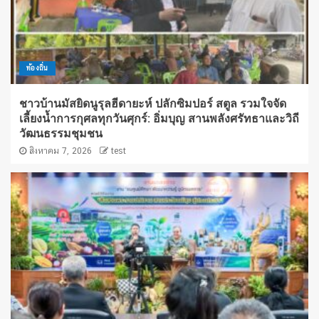
ท้องถิ่น
ชาวบ้านมัสยิดนูรุลฮีดายะห์ ปลักซิมปอร์ สตูล รวมใจจัด
เลี้ยงน้ำการกุศลทุกวันศุกร์: อิ่มบุญ สานพลังศรัทธาและวิถี
วัฒนธรรมชุมชน
สิงหาคม 7, 2026
test