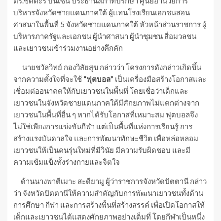
ดร.ขดดะรี บินเซ็น ประธานสภาที่ปรึกษา ศูนย์อำนวยการ
บริหารจังหวัดชายแดนภาคใต้ ผู้แทนโรงเรียนเอกชนสอน
ศาสนาในพื้นที่ 5 จังหวัดชายแดนภาคใต้ หัวหน้าส่วนราชการ ผู้
บริหารภาครัฐและเอกชน ผู้นำศาสนา ผู้นำชุมชน สื่อมวลชน
และเยาวชนเข้าร่วมงานอย่างคึกคัก
นายชวัลวิทย์ กองวิสัยสุข กล่าวว่า โครงการดังกล่าวเกิดขึ้น
จากความตั้งใจที่จะใช้
“ฟุตบอล”
เป็นเครื่องมือสร้างโอกาสและ
เชื่อมต่ออนาคตให้กับเยาวชนในพื้นที่ โดยเชื่อว่าเด็กและ
เยาวชนในจังหวัดชายแดนภาคใต้มีศักยภาพไม่แตกต่างจาก
เยาวชนในพื้นที่อื่น ๆ หากได้รับโอกาสที่เหมาะสม ฟุตบอลจึง
ไม่ใช่เพียงการแข่งขันกีฬา แต่เป็นพื้นที่แห่งการเรียนรู้ การ
สร้างแรงบันดาลใจ และการพัฒนาทักษะชีวิต เพื่อหล่อหลอม
เยาวชนให้เป็นคนรุ่นใหม่ที่มีวินัย มีความรับผิดชอบ และมี
ความเข้มแข็งทั้งร่างกายและจิตใจ
ด้านนางพาตีเมาะ สะดียามู ผู้ว่าราชการจังหวัดปัตตานี กล่าว
ว่า จังหวัดปัตตานีให้ความสำคัญกับการพัฒนาเยาวชนทั้งด้าน
การศึกษา กีฬา และการสร้างพื้นที่สร้างสรรค์ เพื่อเปิดโอกาสให้
เด็กและเยาวชนได้แสดงศักยภาพอย่างเต็มที่ โดยกีฬาเป็นหนึ่ง