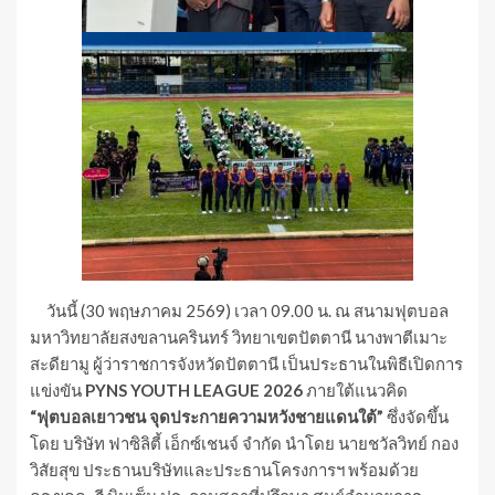
วันนี้ (30 พฤษภาคม 2569) เวลา 09.00 น. ณ สนามฟุตบอล
มหาวิทยาลัยสงขลานครินทร์ วิทยาเขตปัตตานี นางพาตีเมาะ
สะดียามู ผู้ว่าราชการจังหวัดปัตตานี เป็นประธานในพิธีเปิดการ
แข่งขัน
PYNS YOUTH LEAGUE 2026
ภายใต้แนวคิด
“ฟุตบอลเยาวชน จุดประกายความหวังชายแดนใต้”
ซึ่งจัดขึ้น
โดย บริษัท ฟาซิลิตี้ เอ็กซ์เชนจ์ จำกัด นำโดย นายชวัลวิทย์ กอง
วิสัยสุข ประธานบริษัทและประธานโครงการฯ พร้อมด้วย