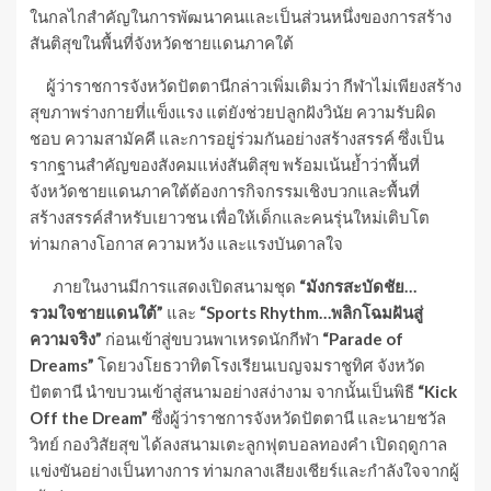
ในกลไกสำคัญในการพัฒนาคนและเป็นส่วนหนึ่งของการสร้าง
สันติสุขในพื้นที่จังหวัดชายแดนภาคใต้
ผู้ว่าราชการจังหวัดปัตตานีกล่าวเพิ่มเติมว่า กีฬาไม่เพียงสร้าง
สุขภาพร่างกายที่แข็งแรง แต่ยังช่วยปลูกฝังวินัย ความรับผิด
ชอบ ความสามัคคี และการอยู่ร่วมกันอย่างสร้างสรรค์ ซึ่งเป็น
รากฐานสำคัญของสังคมแห่งสันติสุข พร้อมเน้นย้ำว่าพื้นที่
จังหวัดชายแดนภาคใต้ต้องการกิจกรรมเชิงบวกและพื้นที่
สร้างสรรค์สำหรับเยาวชน เพื่อให้เด็กและคนรุ่นใหม่เติบโต
ท่ามกลางโอกาส ความหวัง และแรงบันดาลใจ
ภายในงานมีการแสดงเปิดสนามชุด
“มังกรสะบัดชัย…
รวมใจชายแดนใต้”
และ
“Sports Rhythm…พลิกโฉมฝันสู่
ความจริง”
ก่อนเข้าสู่ขบวนพาเหรดนักกีฬา
“Parade of
Dreams”
โดยวงโยธวาทิตโรงเรียนเบญจมราชูทิศ จังหวัด
ปัตตานี นำขบวนเข้าสู่สนามอย่างสง่างาม จากนั้นเป็นพิธี
“Kick
Off the Dream”
ซึ่งผู้ว่าราชการจังหวัดปัตตานี และนายชวัล
วิทย์ กองวิสัยสุข ได้ลงสนามเตะลูกฟุตบอลทองคำ เปิดฤดูกาล
แข่งขันอย่างเป็นทางการ ท่ามกลางเสียงเชียร์และกำลังใจจากผู้