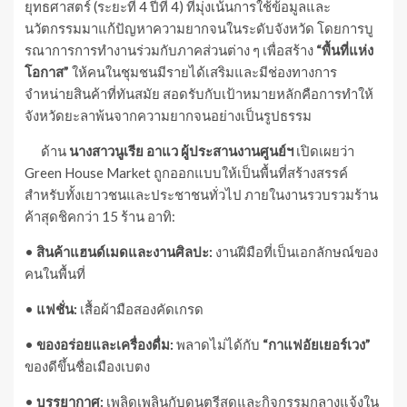
ยุทธศาสตร์ (ระยะที่ 4 ปีที่ 4) ที่มุ่งเน้นการใช้ข้อมูลและ
นวัตกรรมมาแก้ปัญหาความยากจนในระดับจังหวัด โดยการบู
รณาการการทำงานร่วมกับภาคส่วนต่าง ๆ เพื่อสร้าง
“พื้นที่แห่ง
โอกาส”
ให้คนในชุมชนมีรายได้เสริมและมีช่องทางการ
จำหน่ายสินค้าที่ทันสมัย สอดรับกับเป้าหมายหลักคือการทำให้
จังหวัดยะลาพ้นจากความยากจนอย่างเป็นรูปธรรม
ด้าน
นางสาวนูเรีย อาแว ผู้ประสานงานศูนย์ฯ
เปิดเผยว่า
Green House Market ถูกออกแบบให้เป็นพื้นที่สร้างสรรค์
สำหรับทั้งเยาวชนและประชาชนทั่วไป ภายในงานรวบรวมร้าน
ค้าสุดชิคกว่า 15 ร้าน อาทิ:
•
สินค้าแฮนด์เมดและงานศิลปะ:
งานฝีมือที่เป็นเอกลักษณ์ของ
คนในพื้นที่
•
แฟชั่น:
เสื้อผ้ามือสองคัดเกรด
•
ของอร่อยและเครื่องดื่ม:
พลาดไม่ได้กับ
“กาแฟอัยเยอร์เวง”
ของดีขึ้นชื่อเมืองเบตง
•
บรรยากาศ:
เพลิดเพลินกับดนตรีสดและกิจกรรมกลางแจ้งใน