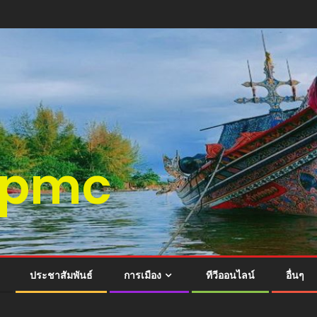
ติspmc
ประชาสัมพันธ์
การเมือง
ทีวีออนไลน์
อื่นๆ