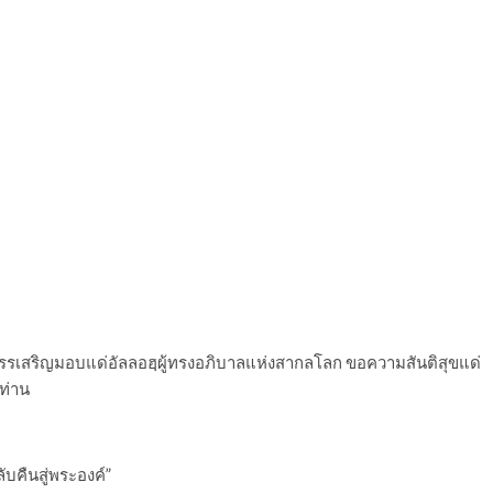
รเสริญมอบแด่อัลลอฮฺผู้ทรงอภิบาลแห่งสากลโลก ขอความสันติสุขแด่
กท่าน
ับคืนสู่พระองค์”