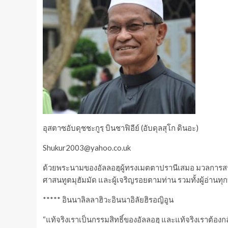
อุสตาซอับดุชชะกูรฺ บินชาฟิอีย์ (อับดุลสุโก ดินอะ)
Shukur2003@yahoo.co.uk
ด้วยพระนามของอัลลอฮฺผู้ทรงเมตตาปรานีเสมอ มวลการสร
ศาสนทูตมุฮัมมัด และผู้เจริญรอยตามท่าน รวมทั้งผู้อ่านทุ
***** อินนาลิลลาฮิวะอินนาอิลัยฮิรอญิอูน
“แท้จริงเราเป็นกรรมสิทธิ์ของอัลลอฮฺ และแท้จริงเราต้องกล