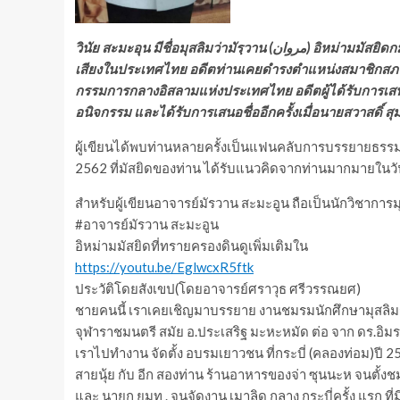
วินัย สะมะอุน มีชื่อมุสลิมว่ามัรฺวาน (مروان) อิหม่ามมัสยิดกมาลุลอิสลาม กรุงเทพมหานคร ถือว่านักวิชาการศาสนาอิสลามที่มีชื่อ
เสียงในประเทศไทย อดีตท่านเคยดำรงตำแหน่งสมาชิกสภาน
กรรมการกลางอิสลามแห่งประเทศไทย อดีตผู้ได้รับการเสน
อนิจกรรม และได้รับการเสนอชื่ออีกครั้งเมื่อนายสวาสดิ์ สุ
ผู้เขียนได้พบท่านหลายครั้งเป็นแฟนคลับการบรรยายธรรมตั้
2562 ที่มัสยิดของท่าน ได้รับแนวคิดจากท่านมากมายในวัน
สำหรับผู้เขียนอาจารย์มัรวาน สะมะอูน ถือเป็นนักวิชาก
#อาจารย์มัรวาน สะมะอูน
อิหม่ามมัสยิดที่ทรายครองดินดูเพิ่มเติมใน
https://youtu.be/EglwcxR5ftk
ประวัติโดยสังเขป(โดยอาจารย์ศราวุธ ศรีวรรณยศ)
ชายคนนี้ เราเคยเชิญมาบรรยาย งานชมรมนักศึกษามุสลิมราม
จุฬาราชมนตรี สมัย อ.ประเสริฐ มะหะหมัด ต่อ จาก ดร.อิมร
เราไปทำงาน จัดตั้ง อบรมเยาวชน ที่กระบี่ (คลองท่อม)ปี 2526
สายนุ้ย กับ อีก สองท่าน ร้านอาหารของจ่า ซุนนะห จนตั้งช
และ นายก ยมท . จนจัดงาน เมาลิด กลาง กระบี่ครั้ง แรก ท