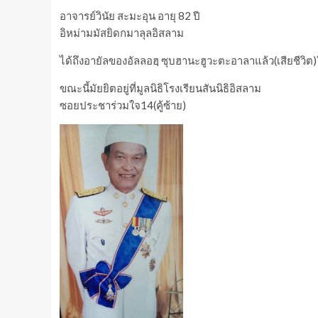
อาจารย์วินัย สะมะอุน อายุ 82 ปี
อิหม่ามมัสยิดกมาลุลอิสลาม
ได้ถึงอายัลของอัลลอฮฺ ซุบฮานะฮูวะตะอาลาแล้ว(เสียชีวิต)ใ
ขณะนี้มัยยิตอยู่ที่มูลนิธิโรงเรียนสันนิธิอิสลาม
ซอยประชาร่วมใจ14(คู้ซ้าย)