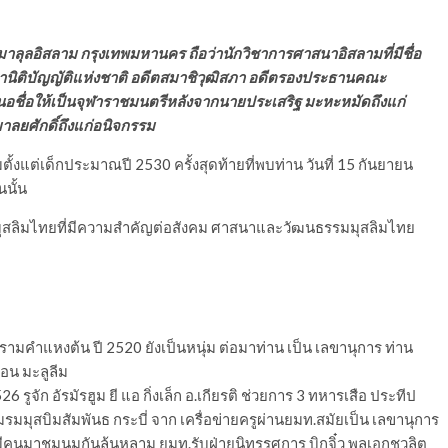
ิติบัญญัติแห่งชาติ อดีตสมาชิวุฒิสภา อดีตรองประธานคณะ
อชื่อให้เป็นจุฬาราชมนตรีหลังจากนายประเสริฐ มะหะหมัดถึงแก่
มาลยศักดิ์ถึงแก่อนิจกรรม
งแต่เด็กประมาณปี 2530 ครั้งสุดท้ายที่พบท่าน วันที่ 15 กันยายน
นั้น
ารมุสลิมไทยที่มีความสำคัญต่อสังคม ศาสนาและวัฒนธรรมมุสลิมไทย
คำแหงต้น ปี 2520 ยังเป็นหนุ่ม ต่อมาท่าน เป็น เลขานุการ ท่าน
อน มะลูลีม
 รูจัก อัรมัรฮูม ยี แอ กิ่งเล็ก อ.เกียรติ ช่วยการ 3 ทหารเสือ ประทีป
มรมมุสบิมสัมพันธ กระบี่ จาก เครื่อข่ายครูผ่านยมท.สมัยเป็น เลขานุการ
ี่มีคนมาชุมนุมกันล้นหลาม ยมท.รับฝ่ายนิทรรศการ บิกจิ๋ว พลเอกชวลิต